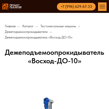
+7 (996) 629-67-33
Главная
→
Каталог
→
Тестомесильные машины
→
Дежеподъемоопрокидыватели
→
Дежеподъемо­опрокидыватель «Восход-ДО-10»
Дежеподъемо­опрокидыватель
«Восход-ДО-10»