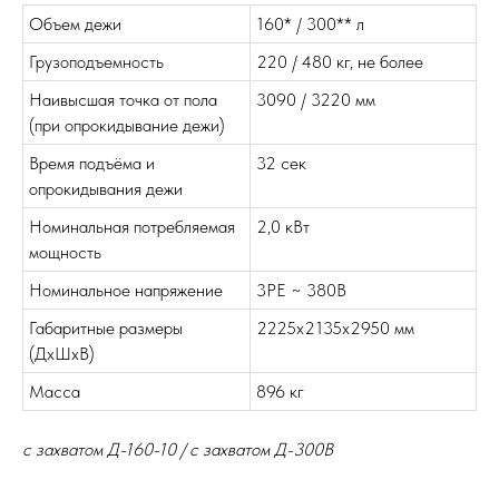
Объем дежи
160* / 300** л
Грузоподъемность
220 / 480 кг, не более
Наивысшая точка от пола
3090 / 3220 мм
(при опрокидывание дежи)
Время подъёма и
32 сек
опрокидывания дежи
Номинальная потребляемая
2,0 кВт
мощность
Номинальное напряжение
3РЕ ~ 380В
Габаритные размеры
2225х2135х2950 мм
(ДхШхВ)
Масса
896 кг
c захватом Д-160-10 / с захватом Д-300В