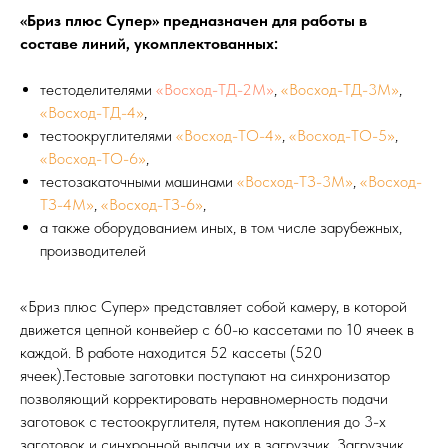
«Бриз плюс Супер» предназначен для работы в
составе линий, укомплектованных:
тестоделителями
«Восход-ТД-2М»
,
«Восход-ТД-3М»
,
«Восход-ТД-4»
,
тестоокруглителями
«Восход-ТО-4»
,
«Восход-ТО-5»
,
«Восход-ТО-6»
,
тестозакаточными машинами
«Восход-ТЗ-3M»
,
«Восход-
ТЗ-4М»
,
«Восход-ТЗ-6»
,
а также оборудованием иных, в том числе зарубежных,
производителей
«Бриз плюс Супер» представляет собой камеру, в которой
движется цепной конвейер с 60-ю кассетами по 10 ячеек в
каждой. В работе находится 52 кассеты (520
ячеек).Тестовые заготовки поступают на синхронизатор
позволяющий корректировать неравномерность подачи
заготовок с тестоокруглителя, путем накопления до 3-х
заготовок и синхронной выдачи их в загрузчик. Загрузчик