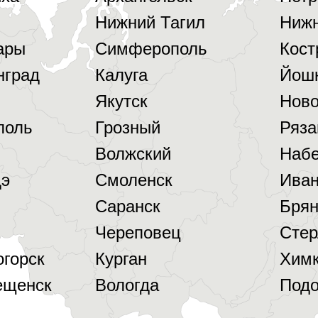
Нижний Тагил
Нижн
ары
Симферополь
Кост
нград
Калуга
Йош
Якутск
Ново
поль
Грозный
Ряза
Волжский
Наб
дэ
Смоленск
Ива
Саранск
Брян
Череповец
Стер
огорск
Курган
Хим
ещенск
Вологда
Подо