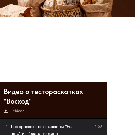
Видео о тестораскатках
"Восход"
1 videos
Тестораскаточные машины "Ролл-
1
3:06
авто" и "Ролл-авто мини"