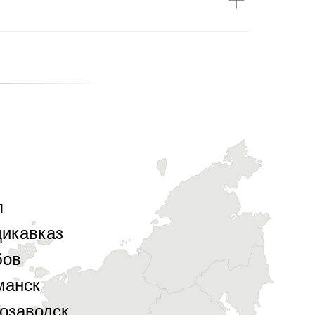
л
икавказ
бов
манск
озаводск