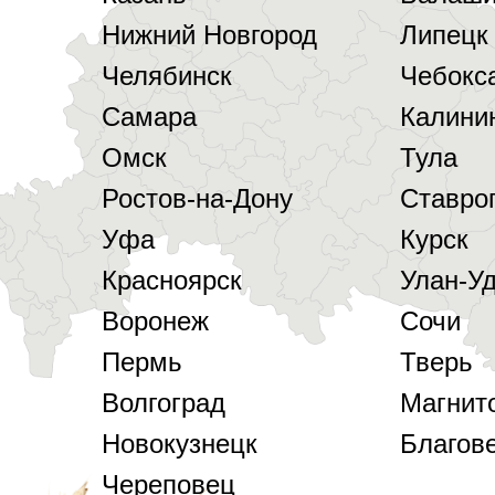
Нижний Новгород
Липецк
Челябинск
Чебокс
Самара
Калини
Омск
Тула
Ростов-на-Дону
Ставро
Уфа
Курск
Красноярск
Улан-У
Воронеж
Сочи
Пермь
Тверь
Волгоград
Магнит
Новокузнецк
Благов
Череповец