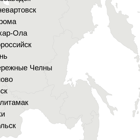
евартовск
рома
кар-Ола
российск
нь
ережные Челны
ново
ск
литамак
ки
льск