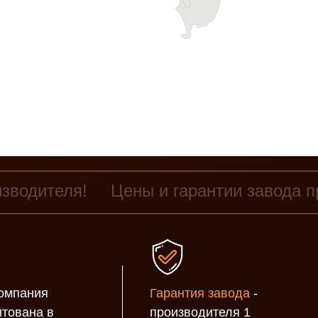
изводителя!
Цены и гарантии завода п
омпания
Гарантия завода
-
итована в
производителя 1