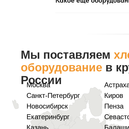
Какое еще оборудовани
Мы поставляем
хл
оборудование
в кр
России
Москва
Астрах
Санкт-Петербург
Киров
Новосибирск
Пенза
Екатеринбург
Севаст
Казань
Балаши