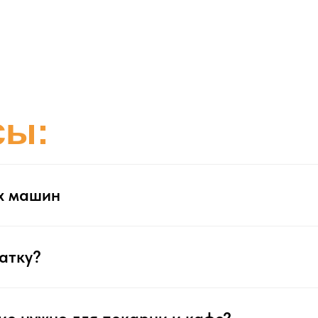
сы:
х машин
атку?