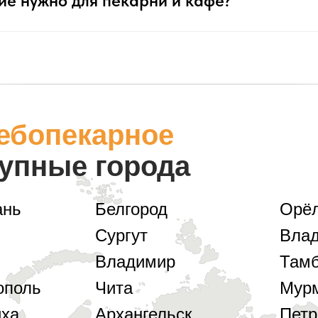
е нужно для пекарни и кафе?
ебопекарное
упные города
ань
Белгород
Орё
Сургут
Влад
Владимир
Там
ополь
Чита
Мур
ха
Архангельск
Петр