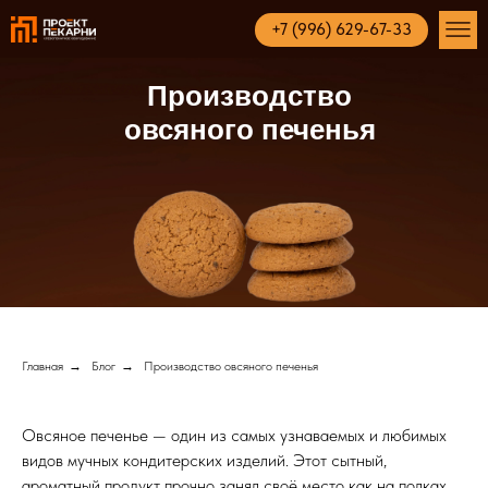
+7 (996) 629-67-33
Производство
овсяного печенья
Главная
→
Блог
→
Производство овсяного печенья
Овсяное печенье — один из самых узнаваемых и любимых
видов мучных кондитерских изделий. Этот сытный,
ароматный продукт прочно занял своё место как на полках